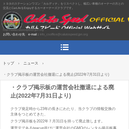
トヨタのステーションワゴン「カルディナ」をリスペクトし、幅広い車種のオーナーの方との
交流とCarLifeをEnjoyするカーオーナーズクラブです。
http://www.calutospeed.jpn.org
お問い合わせ先 e-mail：
info_csoffice@calutospeed.jpn.org
トップ
›
ニュース
›
・クラブ掲示板の運営会社撤退による廃止(2022年7月31日より)
・クラブ掲示板の運営会社撤退による廃
止(2022年7月31日より)
クラブ発足時から23年の長きにわたり、当クラブの情報交換の
主体をつとめてきた、
クラブ掲示板を2022年７月31日を持って廃止致します。
運営元であるteacup並びに運営会社のGMOのレンタル掲示板事